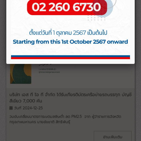
บริษัท เอส ที ไอ ที จำกัด ได้รับเกียรติบัตรเครือข่ายรถบรรทุก บัญชี
สีเขียว 7,000 คัน
วันที่ 2024-12-25
วมขับเคลื่อนมาตรการเขตมลพิษต่ำ ลด PM2.5 จาก ผู้ว่าราชการจังหวัด
กรุงเทพมหานคร นายชัชชาติ สิทธิพันธุ์
อ่านเพิ่มเติม