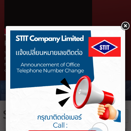
PRODUCTS & SERVICES
STIT company Limited’s Vision is to continues to move
forward in become leading Engineering and Construction
firm in Thailand and eventually the region, by consistently
delivering projects that meet the international standards.
STIT NEWS
+ อ่านต่อทั้งหมด