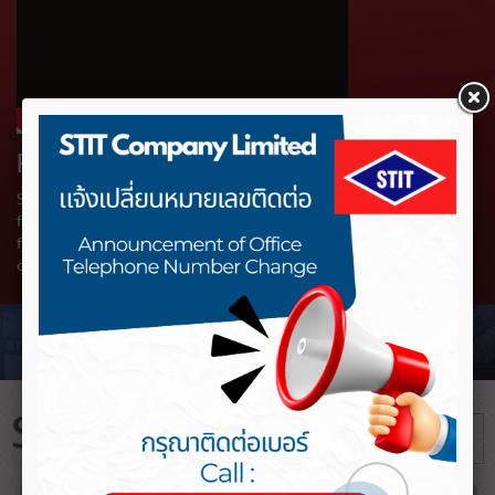
PRODUCTS & SERVICES
STIT company Limited’s Vision is to continues to move
forward in become leading Engineering and Construction
firm in Thailand and eventually the region, by consistently
delivering projects that meet the international standards.
STIT NEWS
+ อ่านต่อทั้งหมด