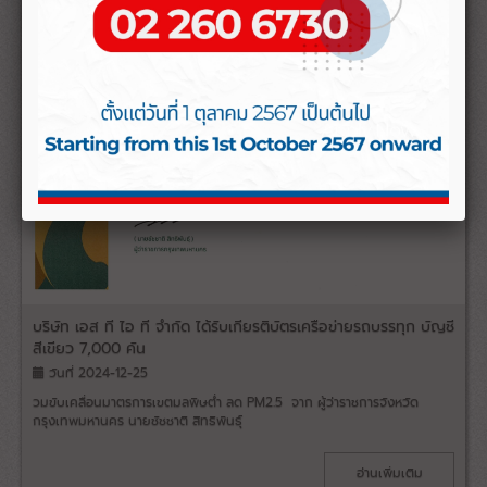
บริษัท เอส ที ไอ ที จำกัด ได้รับเกียรติบัตรเครือข่ายรถบรรทุก บัญชี
สีเขียว 7,000 คัน
วันที่ 2024-12-25
วมขับเคลื่อนมาตรการเขตมลพิษต่ำ ลด PM2.5 จาก ผู้ว่าราชการจังหวัด
กรุงเทพมหานคร นายชัชชาติ สิทธิพันธุ์
อ่านเพิ่มเติม